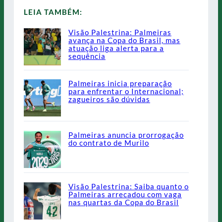
LEIA TAMBÉM:
Visão Palestrina: Palmeiras
avança na Copa do Brasil, mas
atuação liga alerta para a
sequência
Palmeiras inicia preparação
para enfrentar o Internacional;
zagueiros são dúvidas
Palmeiras anuncia prorrogação
do contrato de Murilo
Visão Palestrina: Saiba quanto o
Palmeiras arrecadou com vaga
nas quartas da Copa do Brasil