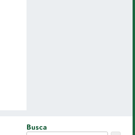
Busca
P