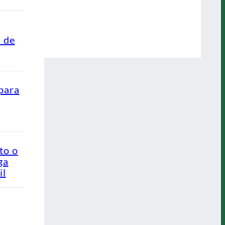
s de
para
to o
ga
il