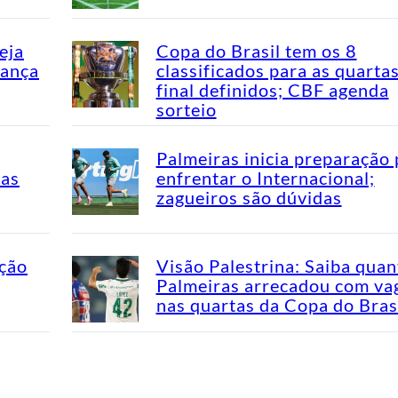
eja
Copa do Brasil tem os 8
dança
classificados para as quarta
final definidos; CBF agenda
sorteio
Palmeiras inicia preparação 
mas
enfrentar o Internacional;
zagueiros são dúvidas
ação
Visão Palestrina: Saiba quan
Palmeiras arrecadou com va
nas quartas da Copa do Bras