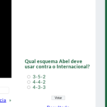
Qual esquema Abel deve
usar contra o Internacional?
3-5-2
4-4-2
4-3-3
cia
»