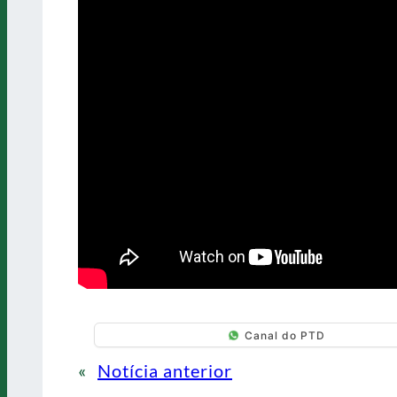
Canal do PTD
«
Notícia anterior