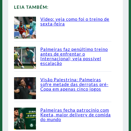
LEIA TAMBÉM:
Vídeo: veja como foi o treino de
sexta-feira
Palmeiras faz penúltimo treino
antes de enfrentar o
Internacional; veja possível
escalação
Visão Palestrina: Palmeiras
sofre metade das derrotas pré-
Copa em apenas cinco jogos
Palmeiras fecha patrocínio com
Keeta, maior delivery de comida
do mundo