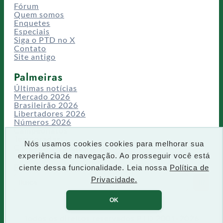
Fórum
Quem somos
Enquetes
Especiais
Siga o PTD no X
Contato
Site antigo
Palmeiras
Últimas notícias
Mercado 2026
Brasileirão 2026
Libertadores 2026
Números 2026
Campeonatos
Temporadas
Nós usamos cookies cookies para melhorar sua
CT/Centro de Excelência
experiência de navegação. Ao prosseguir você está
Busca
ciente dessa funcionalidade. Leia nossa
Política de
P
Privacidade.
IR
e
s
OK
q
u
Todos os direitos reservados PTD 2001-2026
i