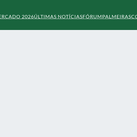
ERCADO 2026
ÚLTIMAS NOTÍCIAS
FÓRUM
PALMEIRAS
C