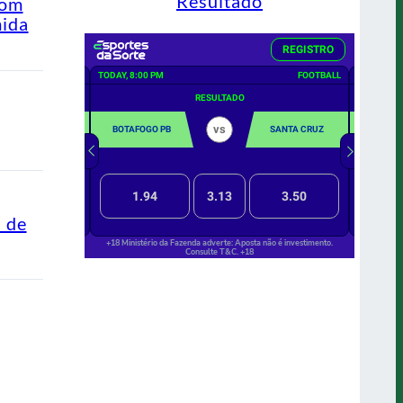
Resultado
com
mida
s de