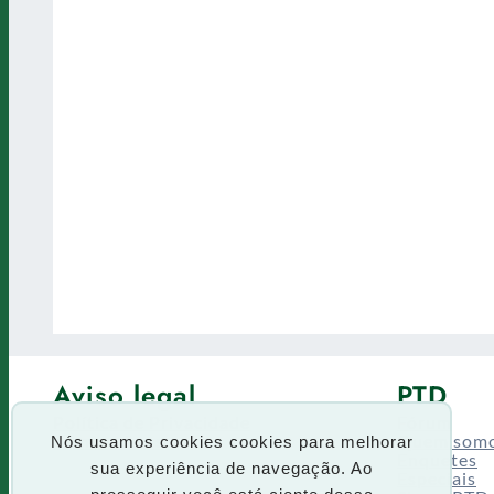
Aviso legal
PTD
Política de Privacidade
Fórum
Termos de uso
Quem som
Nós usamos cookies cookies para melhorar
Enquetes
sua experiência de navegação. Ao
Especiais