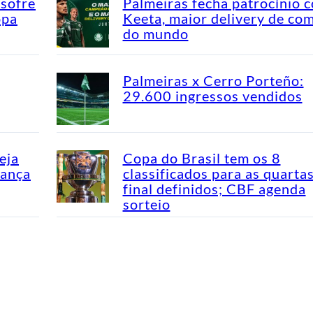
 sofre
Palmeiras fecha patrocínio 
opa
Keeta, maior delivery de co
do mundo
Palmeiras x Cerro Porteño:
29.600 ingressos vendidos
eja
Copa do Brasil tem os 8
dança
classificados para as quarta
final definidos; CBF agenda
sorteio