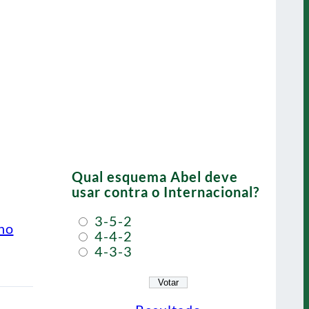
Qual esquema Abel deve
usar contra o Internacional?
3-5-2
ino
4-4-2
4-3-3