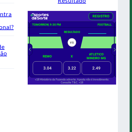
Resultado
ontra
onal?
de
Não