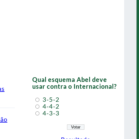
Qual esquema Abel deve
usar contra o Internacional?
as
3-5-2
4-4-2
4-3-3
ção