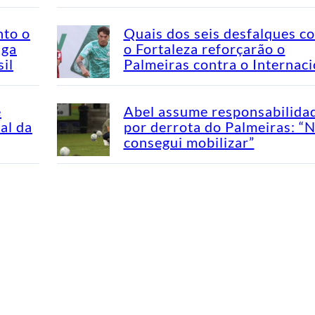
nto o
Quais dos seis desfalques c
aga
o Fortaleza reforçarão o
il
Palmeiras contra o Internaci
e
Abel assume responsabilida
al da
por derrota do Palmeiras: “
consegui mobilizar”