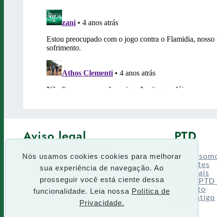
Aviso legal
PTD
Política de Privacidade
Fórum
Termos de uso
Quem som
Nós usamos cookies cookies para melhorar
Enquetes
sua experiência de navegação. Ao
Especiais
Siga o PTD
prosseguir você está ciente dessa
Contato
funcionalidade. Leia nossa
Política de
Site antigo
Privacidade.