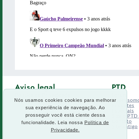
Aviso legal
PTD
Política de Privacidade
Fórum
Termos de uso
Quem som
Nós usamos cookies cookies para melhorar
Enquetes
sua experiência de navegação. Ao
Especiais
Siga o PTD
prosseguir você está ciente dessa
Contato
funcionalidade. Leia nossa
Política de
Site antigo
Privacidade.