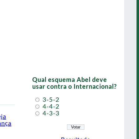
Qual esquema Abel deve
usar contra o Internacional?
3-5-2
4-4-2
4-3-3
eja
ança