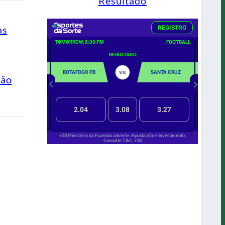
Resultado
as
ção