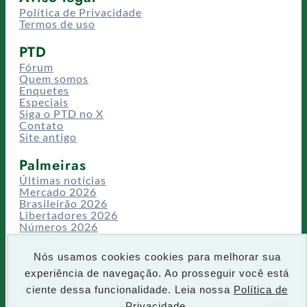
Política de Privacidade
Termos de uso
PTD
Fórum
Quem somos
Enquetes
Especiais
Siga o PTD no X
Contato
Site antigo
Palmeiras
Últimas notícias
Mercado 2026
Brasileirão 2026
Libertadores 2026
Números 2026
Campeonatos
Temporadas
Nós usamos cookies cookies para melhorar sua
CT/Centro de Excelência
experiência de navegação. Ao prosseguir você está
Busca
ciente dessa funcionalidade. Leia nossa
Política de
P
Privacidade.