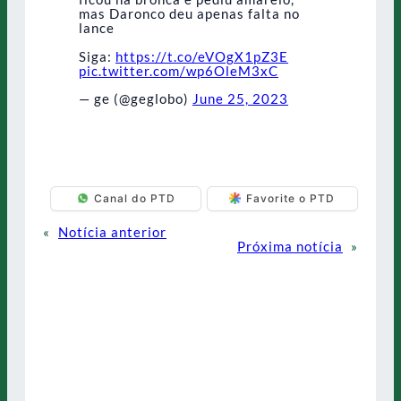
mas Daronco deu apenas falta no
lance
Siga:
https://t.co/eVOgX1pZ3E
pic.twitter.com/wp6OleM3xC
— ge (@geglobo)
June 25, 2023
Canal do PTD
Favorite o PTD
«
Notícia anterior
Próxima notícia
»