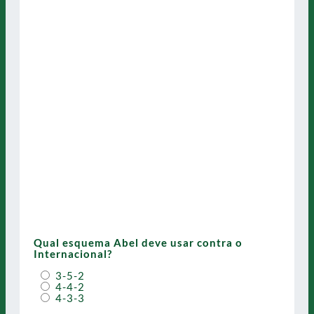
Qual esquema Abel deve usar contra o
Internacional?
3-5-2
4-4-2
4-3-3