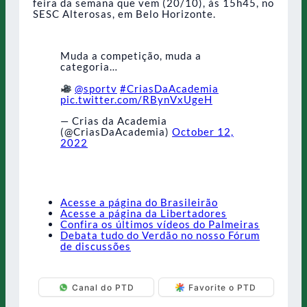
feira da semana que vem (20/10), às 15h45, no
SESC Alterosas, em Belo Horizonte.
Muda a competição, muda a
categoria…
@sportv
#CriasDaAcademia
pic.twitter.com/RBynVxUgeH
— Crias da Academia
(@CriasDaAcademia)
October 12,
2022
Acesse a página do Brasileirão
Acesse a página da Libertadores
Confira os últimos vídeos do Palmeiras
Debata tudo do Verdão no nosso Fórum
de discussões
Canal do PTD
Favorite o PTD