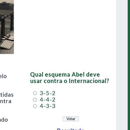
Qual esquema Abel deve
elo
usar contra o Internacional?
3-5-2
rtidas
4-4-2
ontra
4-3-3
ado