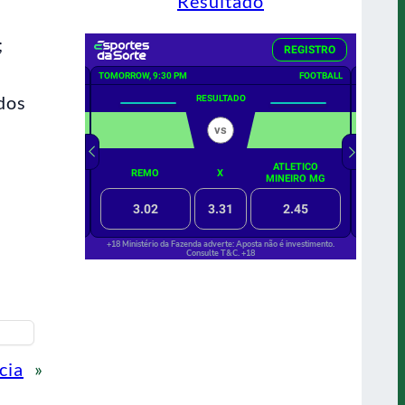
Resultado
;
dos
cia
»