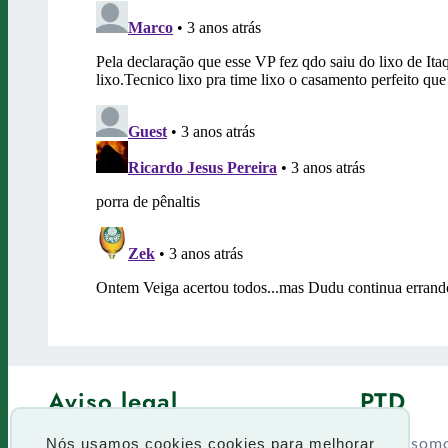
Aviso legal
PTD
Política de Privacidade
Fórum
Termos de uso
Quem som
Nós usamos cookies cookies para melhorar