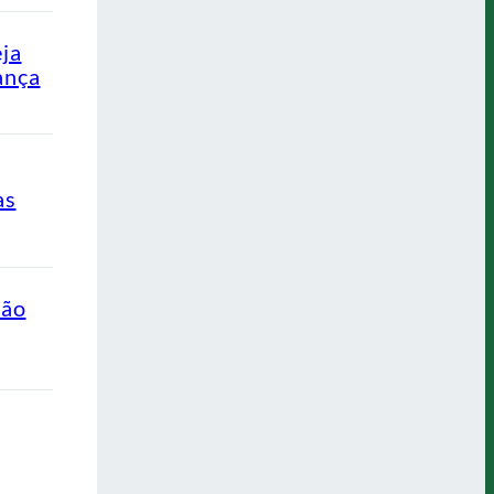
eja
ança
as
ção