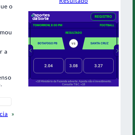
Resultado
que o
o
hamou
r a
enso
.
cia
»