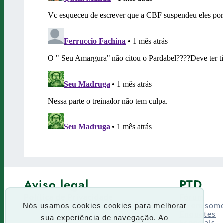
Aviso legal
PTD
Política de Privacidade
Fórum
Termos de uso
Quem som
Nós usamos cookies cookies para melhorar
Enquetes
sua experiência de navegação. Ao
Especiais