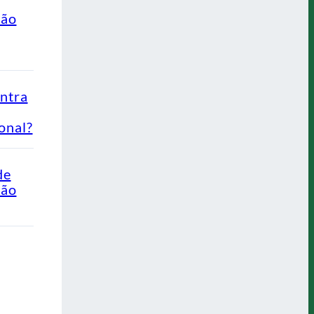
ção
ontra
onal?
de
Não