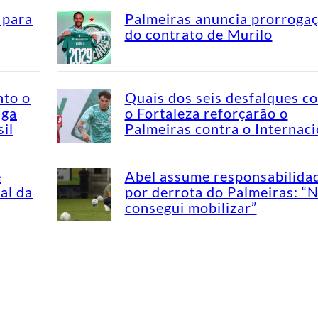
 para
Palmeiras anuncia prorroga
do contrato de Murilo
nto o
Quais dos seis desfalques c
aga
o Fortaleza reforçarão o
il
Palmeiras contra o Internaci
e
Abel assume responsabilida
al da
por derrota do Palmeiras: “
consegui mobilizar”