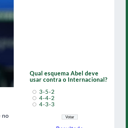
Qual esquema Abel deve
usar contra o Internacional?
3-5-2
4-4-2
4-3-3
e no