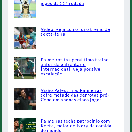
jogos da 22ª rodada
Vídeo: veja como foi o treino de
sexta-feira
Palmeiras faz penúltimo treino
antes de enfrentar o
Internacional; veja possível
escalação
Visão Palestrina: Palmeiras
sofre metade das derrotas pré-
Copa em apenas cinco jogos
Palmeiras fecha patrocínio com
Keeta, maior delivery de comida
do mundo