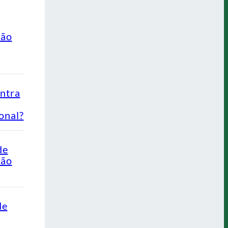
ção
ontra
onal?
de
Não
de