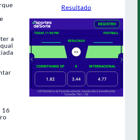
orque
Resultado
de
ter a
 qual
ciada
ntar
e 16
iro