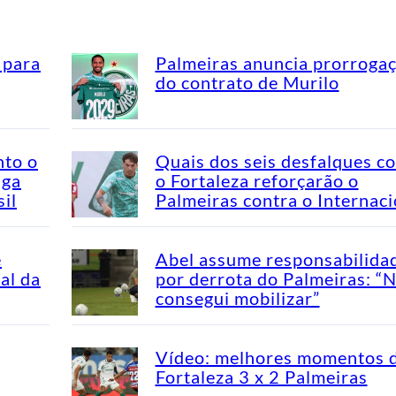
 para
Palmeiras anuncia prorroga
do contrato de Murilo
nto o
Quais dos seis desfalques c
aga
o Fortaleza reforçarão o
il
Palmeiras contra o Internaci
e
Abel assume responsabilida
al da
por derrota do Palmeiras: “
consegui mobilizar”
Vídeo: melhores momentos 
Fortaleza 3 x 2 Palmeiras