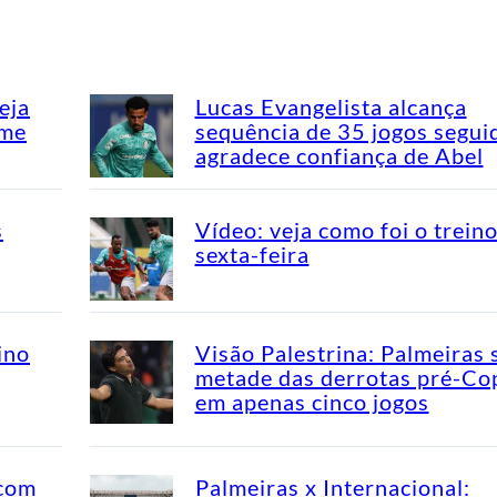
eja
Lucas Evangelista alcança
ime
sequência de 35 jogos segui
agradece confiança de Abel
s
Vídeo: veja como foi o trein
sexta-feira
ino
Visão Palestrina: Palmeiras 
metade das derrotas pré-Co
em apenas cinco jogos
 com
Palmeiras x Internacional: