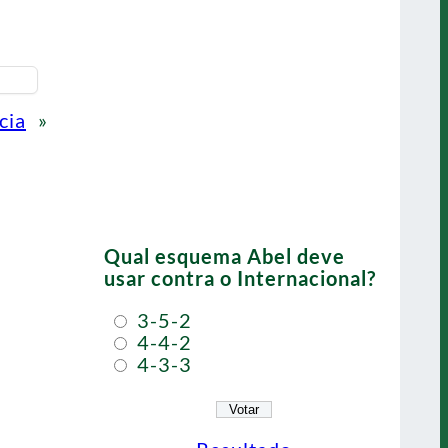
cia
»
Qual esquema Abel deve
usar contra o Internacional?
3-5-2
4-4-2
4-3-3