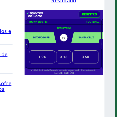
Resultado
dos e
o de
sofre
pa