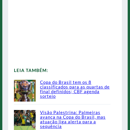
LEIA TAMBÉM:
Copa do Brasil tem os 8
classificados para as quartas de
final definidos; CBF agenda
sorteio
Visão Palestrina: Palmeiras
avança na Copa do Brasil, mas
atuação liga alerta para a
sequência