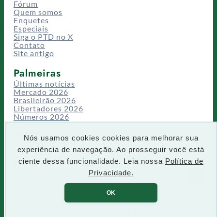
Fórum
Quem somos
Enquetes
Especiais
Siga o PTD no X
Contato
Site antigo
Palmeiras
Últimas notícias
Mercado 2026
Brasileirão 2026
Libertadores 2026
Números 2026
Campeonatos
Temporadas
Nós usamos cookies cookies para melhorar sua
CT/Centro de Excelência
experiência de navegação. Ao prosseguir você está
Busca
ciente dessa funcionalidade. Leia nossa
Política de
P
Privacidade.
IR
e
s
OK
q
u
Todos os direitos reservados PTD 2001-2026
i