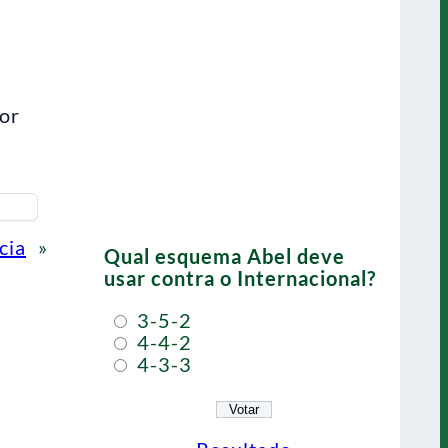
ior
cia
»
Qual esquema Abel deve
usar contra o Internacional?
3-5-2
4-4-2
4-3-3