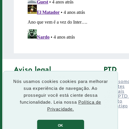
Aviso legal
PTD
Política de Privacidade
Fórum
Termos de uso
Quem som
Nós usamos cookies cookies para melhorar
Enquetes
sua experiência de navegação. Ao
Especiais
Siga o PTD
prosseguir você está ciente dessa
Contato
funcionalidade. Leia nossa
Política de
Site antigo
Privacidade.
OK