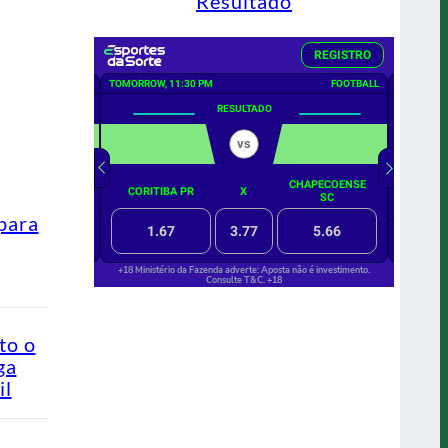
Resultado
para
to o
ga
il