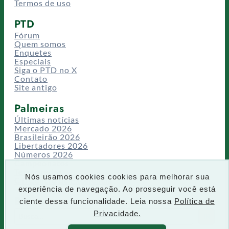
Termos de uso
PTD
Fórum
Quem somos
Enquetes
Especiais
Siga o PTD no X
Contato
Site antigo
Palmeiras
Últimas notícias
Mercado 2026
Brasileirão 2026
Libertadores 2026
Números 2026
Campeonatos
Temporadas
Nós usamos cookies cookies para melhorar sua
CT/Centro de Excelência
experiência de navegação. Ao prosseguir você está
Busca
ciente dessa funcionalidade. Leia nossa
Política de
P
Privacidade.
IR
e