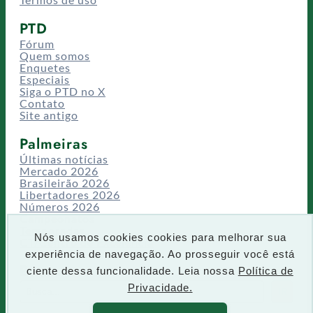
PTD
Fórum
Quem somos
Enquetes
Especiais
Siga o PTD no X
Contato
Site antigo
Palmeiras
Últimas notícias
Mercado 2026
Brasileirão 2026
Libertadores 2026
Números 2026
Campeonatos
Temporadas
Nós usamos cookies cookies para melhorar sua
CT/Centro de Excelência
experiência de navegação. Ao prosseguir você está
Busca
ciente dessa funcionalidade. Leia nossa
Política de
P
Privacidade.
IR
e
s