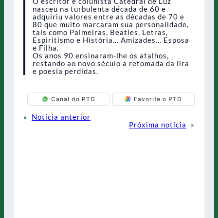
O escritor e colunista Catedral de Luz
nasceu na turbulenta década de 60 e
adquiriu valores entre as décadas de 70 e
80 que muito marcaram sua personalidade,
tais como Palmeiras, Beatles, Letras,
Espiritismo e História… Amizades… Esposa
e Filha.
Os anos 90 ensinaram-lhe os atalhos,
restando ao novo século a retomada da lira
e poesia perdidas.
Canal do PTD
Favorite o PTD
«
Notícia anterior
Próxima notícia
»