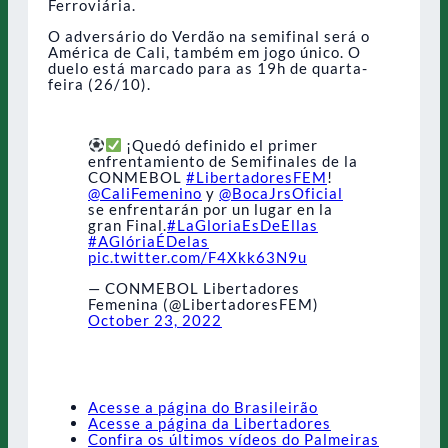
Ferroviária.
O adversário do Verdão na semifinal será o
América de Cali, também em jogo único. O
duelo está marcado para as 19h de quarta-
feira (26/10).
¡Quedó definido el primer
enfrentamiento de Semifinales de la
CONMEBOL
#LibertadoresFEM
!
@CaliFemenino
y
@BocaJrsOficial
se enfrentarán por un lugar en la
gran Final.
#LaGloriaEsDeEllas
#AGlóriaÉDelas
pic.twitter.com/F4Xkk63N9u
— CONMEBOL Libertadores
Femenina (@LibertadoresFEM)
October 23, 2022
Acesse a página do Brasileirão
Acesse a página da Libertadores
Confira os últimos vídeos do Palmeiras