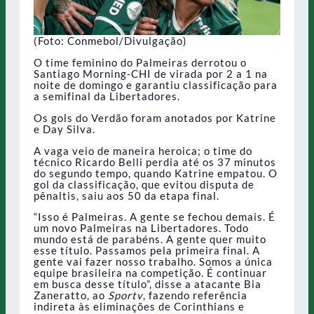
(Foto: Conmebol/Divulgação)
O time feminino do Palmeiras derrotou o
Santiago Morning-CHI de virada por 2 a 1 na
noite de domingo e garantiu classificação para
a semifinal da Libertadores.
Os gols do Verdão foram anotados por Katrine
e Day Silva.
A vaga veio de maneira heroica; o time do
técnico Ricardo Belli perdia até os 37 minutos
do segundo tempo, quando Katrine empatou. O
gol da classificação, que evitou disputa de
pênaltis, saiu aos 50 da etapa final.
“Isso é Palmeiras. A gente se fechou demais. É
um novo Palmeiras na Libertadores. Todo
mundo está de parabéns. A gente quer muito
esse título. Passamos pela primeira final. A
gente vai fazer nosso trabalho. Somos a única
equipe brasileira na competição. É continuar
em busca desse título”, disse a atacante Bia
Zaneratto, ao
Sportv
, fazendo referência
indireta às eliminações de Corinthians e