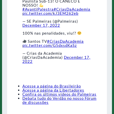
Paulista Sub-13! O CANECO É
NOSSO!
#AvantiPalestra
#CriasDaAcademia
pic.twitter.com/kJ3EM262eb
— SE Palmeiras (@Palmeiras)
December 17, 2022
100% nas penalidades, viu!?
Santos TV
#CriasDaAcademia
pic.twitter.com/G5dxsdKaSz
— Crias da Academia
(@CriasDaAcademia)
December 17,
2022
Acesse a página do Brasileirão
Acesse a página da Libertadores
Confira os últimos vídeos do Palmeiras
Debata tudo do Verdão no nosso Fórum
de discussões