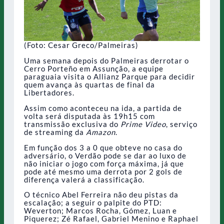
(Foto: Cesar Greco/Palmeiras)
Uma semana depois do Palmeiras derrotar o
Cerro Porteño em Assunção, a equipe
paraguaia visita o Allianz Parque para decidir
quem avança às quartas de final da
Libertadores.
Assim como aconteceu na ida, a partida de
volta será disputada às 19h15 com
transmissão exclusiva do
Prime Video
, serviço
de streaming da
Amazon
.
Em função dos 3 a 0 que obteve no casa do
adversário, o Verdão pode se dar ao luxo de
não iniciar o jogo com força máxima, já que
pode até mesmo uma derrota por 2 gols de
diferença valerá a classificação.
O técnico Abel Ferreira não deu pistas da
escalação; a seguir o palpite do PTD:
Weverton; Marcos Rocha, Gómez, Luan e
Piquerez; Zé Rafael, Gabriel Menino e Raphael