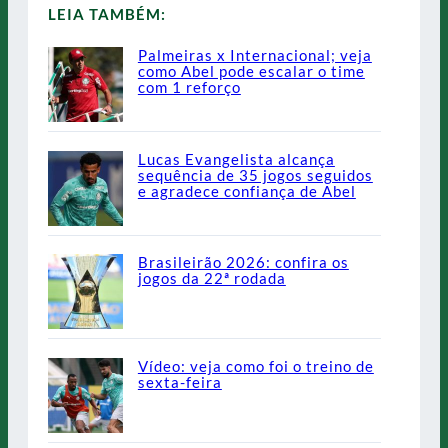
LEIA TAMBÉM:
Palmeiras x Internacional; veja
como Abel pode escalar o time
com 1 reforço
Lucas Evangelista alcança
sequência de 35 jogos seguidos
e agradece confiança de Abel
Brasileirão 2026: confira os
jogos da 22ª rodada
Vídeo: veja como foi o treino de
sexta-feira