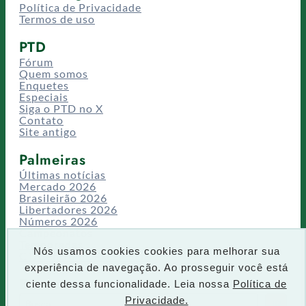
Política de Privacidade
Termos de uso
PTD
Fórum
Quem somos
Enquetes
Especiais
Siga o PTD no X
Contato
Site antigo
Palmeiras
Últimas notícias
Mercado 2026
Brasileirão 2026
Libertadores 2026
Números 2026
Campeonatos
Temporadas
Nós usamos cookies cookies para melhorar sua
CT/Centro de Excelência
experiência de navegação. Ao prosseguir você está
Busca
ciente dessa funcionalidade. Leia nossa
Política de
P
Privacidade.
IR