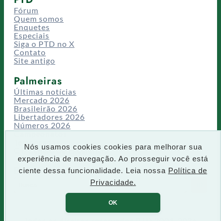
Fórum
Quem somos
Enquetes
Especiais
Siga o PTD no X
Contato
Site antigo
Palmeiras
Últimas notícias
Mercado 2026
Brasileirão 2026
Libertadores 2026
Números 2026
Campeonatos
Temporadas
Nós usamos cookies cookies para melhorar sua
CT/Centro de Excelência
experiência de navegação. Ao prosseguir você está
Busca
ciente dessa funcionalidade. Leia nossa
Política de
P
Privacidade.
IR
e
s
OK
q
u
Todos os direitos reservados PTD 2001-2026