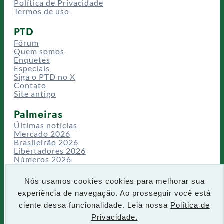
Política de Privacidade
Termos de uso
PTD
Fórum
Quem somos
Enquetes
Especiais
Siga o PTD no X
Contato
Site antigo
Palmeiras
Últimas notícias
Mercado 2026
Brasileirão 2026
Libertadores 2026
Números 2026
Campeonatos
Temporadas
Nós usamos cookies cookies para melhorar sua
CT/Centro de Excelência
experiência de navegação. Ao prosseguir você está
Busca
ciente dessa funcionalidade. Leia nossa
Política de
P
Privacidade.
IR