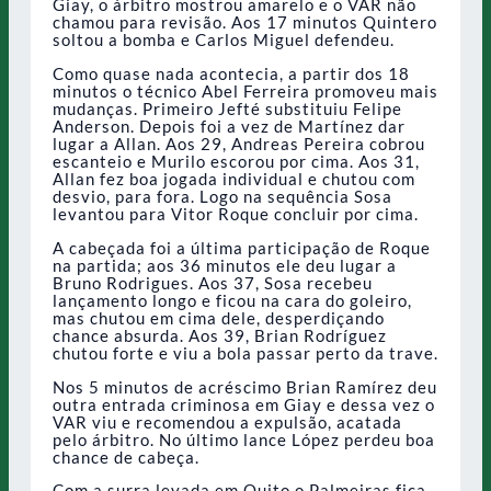
Giay, o árbitro mostrou amarelo e o VAR não
chamou para revisão. Aos 17 minutos Quintero
soltou a bomba e Carlos Miguel defendeu.
Como quase nada acontecia, a partir dos 18
minutos o técnico Abel Ferreira promoveu mais
mudanças. Primeiro Jefté substituiu Felipe
Anderson. Depois foi a vez de Martínez dar
lugar a Allan. Aos 29, Andreas Pereira cobrou
escanteio e Murilo escorou por cima. Aos 31,
Allan fez boa jogada individual e chutou com
desvio, para fora. Logo na sequência Sosa
levantou para Vitor Roque concluir por cima.
A cabeçada foi a última participação de Roque
na partida; aos 36 minutos ele deu lugar a
Bruno Rodrigues. Aos 37, Sosa recebeu
lançamento longo e ficou na cara do goleiro,
mas chutou em cima dele, desperdiçando
chance absurda. Aos 39, Brian Rodríguez
chutou forte e viu a bola passar perto da trave.
Nos 5 minutos de acréscimo Brian Ramírez deu
outra entrada criminosa em Giay e dessa vez o
VAR viu e recomendou a expulsão, acatada
pelo árbitro. No último lance López perdeu boa
chance de cabeça.
Com a surra levada em Quito o Palmeiras fica