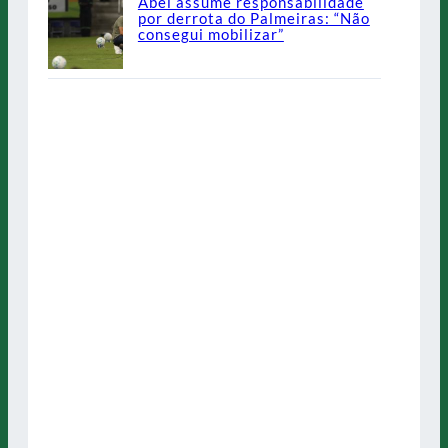
Abel assume responsabilidade
por derrota do Palmeiras: “Não
consegui mobilizar”