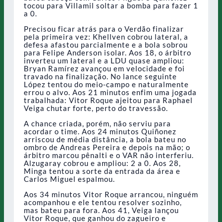
tocou para Villamil soltar a bomba para fazer 1
a 0.
Precisou ficar atrás para o Verdão finalizar
pela primeira vez: Khellven cobrou lateral, a
defesa afastou parcialmente e a bola sobrou
para Felipe Anderson isolar. Aos 18, o árbitro
inverteu um lateral e a LDU quase ampliou:
Bryan Ramírez avançou em velocidade e foi
travado na finalização. No lance seguinte
López tentou do meio-campo e naturalmente
errou o alvo. Aos 21 minutos enfim uma jogada
trabalhada: Vitor Roque ajeitou para Raphael
Veiga chutar forte, perto do travessão.
A chance criada, porém, não serviu para
acordar o time. Aos 24 minutos Quiñonez
arriscou de média distância, a bola bateu no
ombro de Andreas Pereira e depois na mão; o
árbitro marcou pênalti e o VAR não interferiu.
Alzugaray cobrou e ampliou: 2 a 0. Aos 28,
Minga tentou a sorte da entrada da área e
Carlos Miguel espalmou.
Aos 34 minutos Vitor Roque arrancou, ninguém
acompanhou e ele tentou resolver sozinho,
mas bateu para fora. Aos 41, Veiga lançou
Vitor Roque, que ganhou do zagueiro e