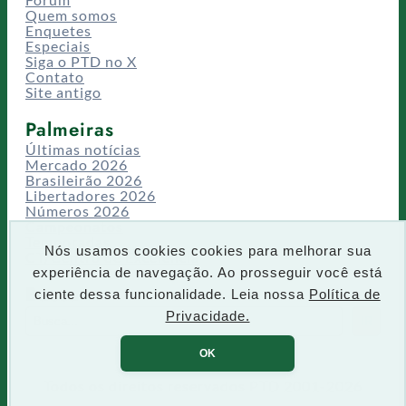
Quem somos
Enquetes
Especiais
Siga o PTD no X
Contato
Site antigo
Palmeiras
Últimas notícias
Mercado 2026
Brasileirão 2026
Libertadores 2026
Números 2026
Campeonatos
Temporadas
Nós usamos cookies cookies para melhorar sua
CT/Centro de Excelência
experiência de navegação. Ao prosseguir você está
Busca
ciente dessa funcionalidade. Leia nossa
Política de
P
Privacidade.
IR
e
s
OK
q
u
Todos os direitos reservados PTD 2001-2026
i
s