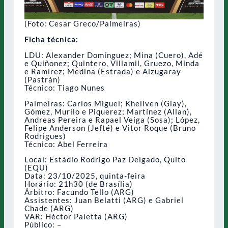
(Foto: Cesar Greco/Palmeiras)
Ficha técnica:
LDU: Alexander Domínguez; Mina (Cuero), Adé
e Quiñonez; Quintero, Villamil, Gruezo, Minda
e Ramírez; Medina (Estrada) e Alzugaray
(Pastrán)
Técnico: Tiago Nunes
Palmeiras: Carlos Miguel; Khellven (Giay),
Gómez, Murilo e Piquerez; Martínez (Allan),
Andreas Pereira e Rapael Veiga (Sosa); López,
Felipe Anderson (Jefté) e Vitor Roque (Bruno
Rodrigues)
Técnico: Abel Ferreira
Local: Estádio Rodrigo Paz Delgado, Quito
(EQU)
Data: 23/10/2025, quinta-feira
Horário: 21h30 (de Brasília)
Árbitro: Facundo Tello (ARG)
Assistentes: Juan Belatti (ARG) e Gabriel
Chade (ARG)
VAR: Héctor Paletta (ARG)
Público: –