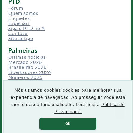
PTD
Fórum
Quem somos
Enquetes
Especiais
Siga o PTD no X
Contato
Site antigo
Palmeiras
Últimas notícias
Mercado 2026
Brasileirão 2026
Libertadores 2026
Números 2026
Campeonatos
Temporadas
Nós usamos cookies cookies para melhorar sua
CT/Centro de Excelência
experiência de navegação. Ao prosseguir você está
Busca
ciente dessa funcionalidade. Leia nossa
Política de
P
Privacidade.
IR
e
s
OK
q
u