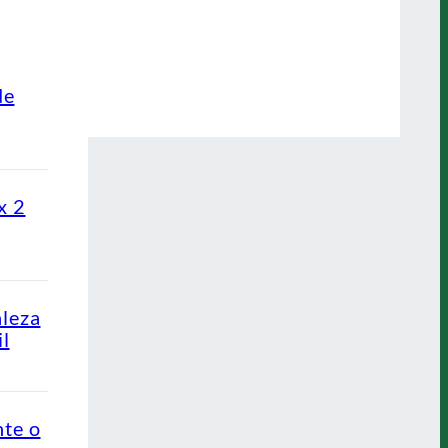
de
x 2
aleza
l
nte o