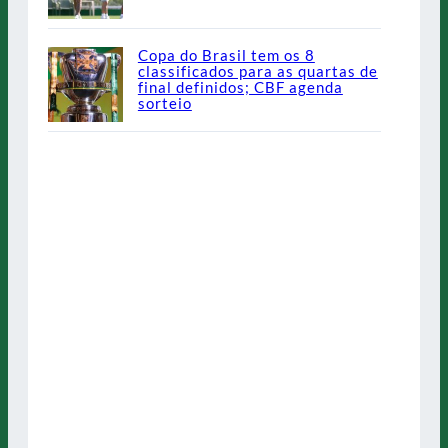
Copa do Brasil tem os 8
classificados para as quartas de
final definidos; CBF agenda
sorteio