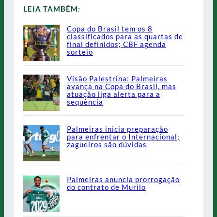
LEIA TAMBÉM:
Copa do Brasil tem os 8
classificados para as quartas de
final definidos; CBF agenda
sorteio
Visão Palestrina: Palmeiras
avança na Copa do Brasil, mas
atuação liga alerta para a
sequência
Palmeiras inicia preparação
para enfrentar o Internacional;
zagueiros são dúvidas
Palmeiras anuncia prorrogação
do contrato de Murilo