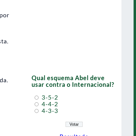
 por
ta.
Qual esquema Abel deve
da.
usar contra o Internacional?
3-5-2
4-4-2
4-3-3