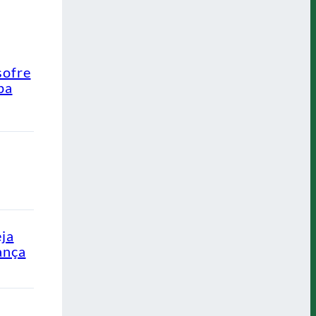
sofre
pa
eja
ança