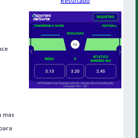
Resultado
nce
m mas
 para