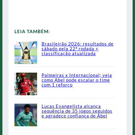
LEIA TAMBÉM:
Brasileirão 2026: resultados de
sábado pela 22ª rodada +
classificação atualizada
Palmeiras x Internacional; veja
como Abel pode escalar o time
com 1 reforço
Lucas Evangelista alcança
sequência de 35 jogos seguidos
e agradece confiança de Abel