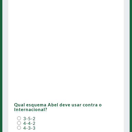
Qual esquema Abel deve usar contra o
Internacional?
3-5-2
4-4-2
4-3-3