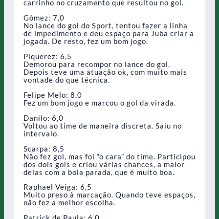
carrinho no cruzamento que resultou no gol.
Gómez: 7,0
No lance do gol do Sport, tentou fazer a linha
de impedimento e deu espaço para Juba criar a
jogada. De resto, fez um bom jogo.
Piquerez: 6,5
Demorou para recompor no lance do gol.
Depois teve uma atuação ok, com muito mais
vontade do que técnica.
Felipe Melo: 8,0
Fez um bom jogo e marcou o gol da virada.
Danilo: 6,0
Voltou ao time de maneira discreta. Saiu no
intervalo.
Scarpa: 8,5
Não fez gol, mas foi “o cara” do time. Participou
dos dois gols e criou várias chances, a maior
delas com a bola parada, que é muito boa.
Raphael Veiga: 6,5
Muito preso à marcação. Quando teve espaços,
não fez a melhor escolha.
Patrick de Paula: 6,0