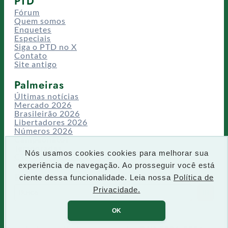
PTD
Fórum
Quem somos
Enquetes
Especiais
Siga o PTD no X
Contato
Site antigo
Palmeiras
Últimas notícias
Mercado 2026
Brasileirão 2026
Libertadores 2026
Números 2026
Campeonatos
Temporadas
Nós usamos cookies cookies para melhorar sua
CT/Centro de Excelência
experiência de navegação. Ao prosseguir você está
Busca
ciente dessa funcionalidade. Leia nossa
Política de
P
Privacidade.
IR
e
s
OK
q
u