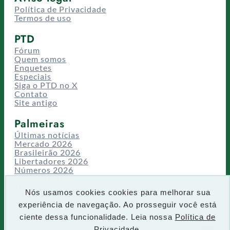
Política de Privacidade
Termos de uso
PTD
Fórum
Quem somos
Enquetes
Especiais
Siga o PTD no X
Contato
Site antigo
Palmeiras
Últimas notícias
Mercado 2026
Brasileirão 2026
Libertadores 2026
Números 2026
Campeonatos
Temporadas
Nós usamos cookies cookies para melhorar sua
CT/Centro de Excelência
experiência de navegação. Ao prosseguir você está
Busca
ciente dessa funcionalidade. Leia nossa
Política de
P
Privacidade.