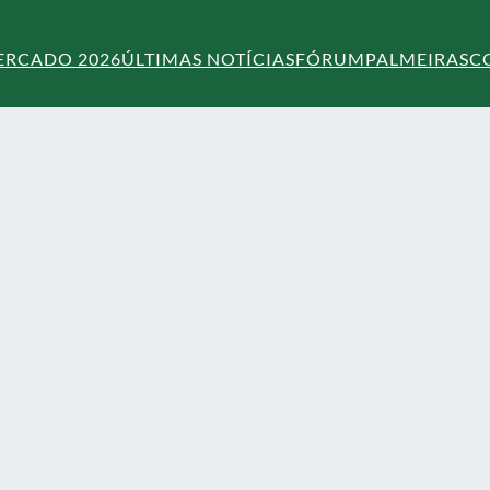
ERCADO 2026
ÚLTIMAS NOTÍCIAS
FÓRUM
PALMEIRAS
C