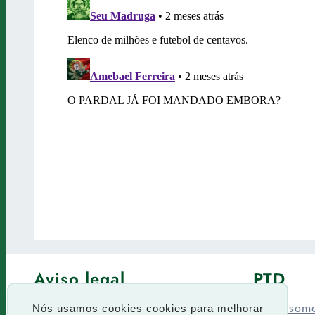
Aviso legal
PTD
Política de Privacidade
Fórum
Termos de uso
Quem som
Nós usamos cookies cookies para melhorar