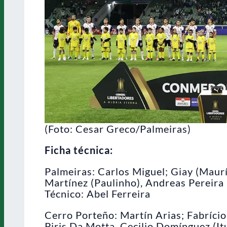
(Foto: Cesar Greco/Palmeiras)
Ficha técnica:
Palmeiras: Carlos Miguel; Giay (Maurí
Martínez (Paulinho), Andreas Pereira (
Técnico: Abel Ferreira
Cerro Porteño: Martín Arias; Fabríci
Piris Da Motta, Cecilio Domínguez (I