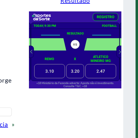
Resultado
orge
cia
»