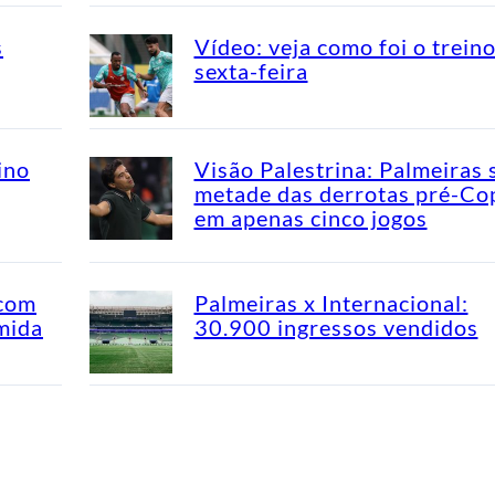
s
Vídeo: veja como foi o trein
sexta-feira
ino
Visão Palestrina: Palmeiras 
metade das derrotas pré-Co
em apenas cinco jogos
 com
Palmeiras x Internacional:
mida
30.900 ingressos vendidos