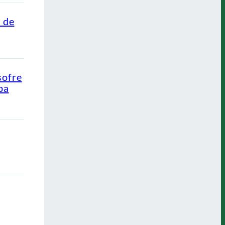
o de
sofre
pa