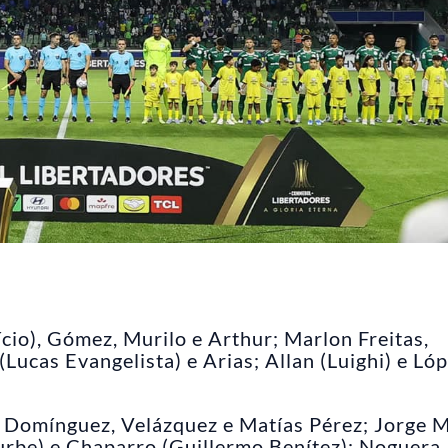
cio), Gómez, Murilo e Arthur; Marlon Freitas,
Lucas Evangelista) e Arias; Allan (Luighi) e Ló
o Domínguez, Velázquez e Matías Pérez; Jorge M
turbe) e Chaparro (Guillermo Benítez); Noguera