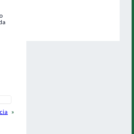
do
da
cia
»