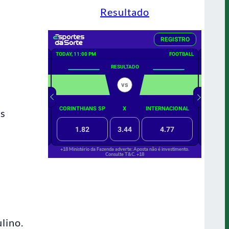
Resultado
as
lino.