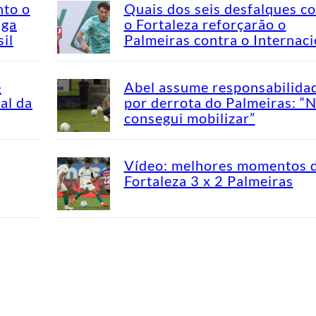
nto o
Quais dos seis desfalques c
aga
o Fortaleza reforçarão o
il
Palmeiras contra o Internaci
e
Abel assume responsabilida
al da
por derrota do Palmeiras: “
consegui mobilizar”
Vídeo: melhores momentos 
Fortaleza 3 x 2 Palmeiras