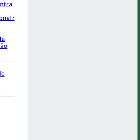
ontra
onal?
de
Não
de