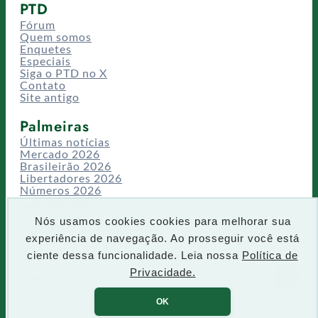
PTD
Fórum
Quem somos
Enquetes
Especiais
Siga o PTD no X
Contato
Site antigo
Palmeiras
Últimas notícias
Mercado 2026
Brasileirão 2026
Libertadores 2026
Números 2026
Campeonatos
Temporadas
Nós usamos cookies cookies para melhorar sua
CT/Centro de Excelência
experiência de navegação. Ao prosseguir você está
Busca
ciente dessa funcionalidade. Leia nossa
Política de
P
Privacidade.
IR
e
s
OK
q