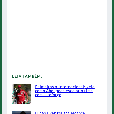
LEIA TAMBÉM:
Palmeiras x Internacional; veja
como Abel pode escalar o time
com 1 reforço
Lucas Evangelista alcança