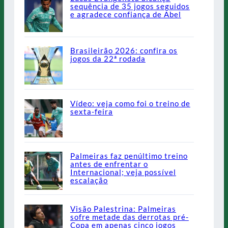
sequência de 35 jogos seguidos
e agradece confiança de Abel
Brasileirão 2026: confira os
jogos da 22ª rodada
Vídeo: veja como foi o treino de
sexta-feira
Palmeiras faz penúltimo treino
antes de enfrentar o
Internacional; veja possível
escalação
Visão Palestrina: Palmeiras
sofre metade das derrotas pré-
Copa em apenas cinco jogos