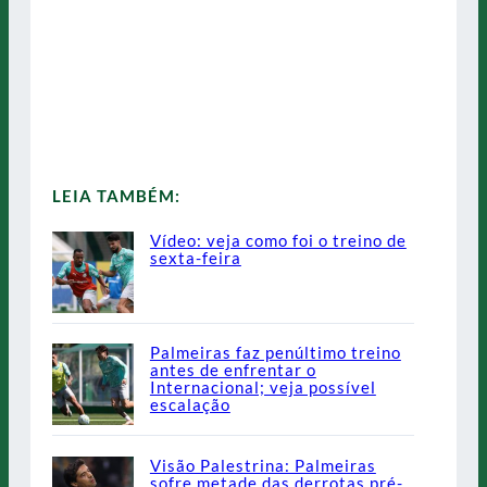
LEIA TAMBÉM:
Vídeo: veja como foi o treino de
sexta-feira
Palmeiras faz penúltimo treino
antes de enfrentar o
Internacional; veja possível
escalação
Visão Palestrina: Palmeiras
sofre metade das derrotas pré-