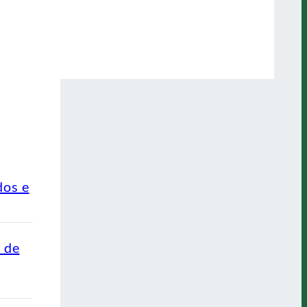
dos e
o de