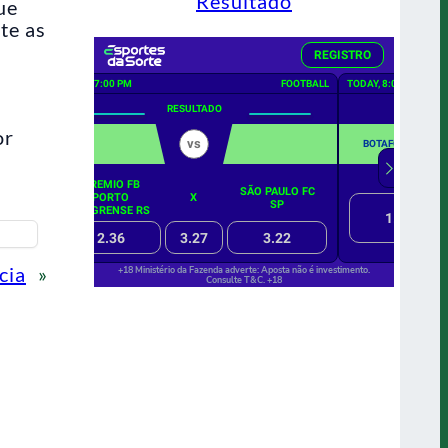
Resultado
ue
te as
e
or
cia
»