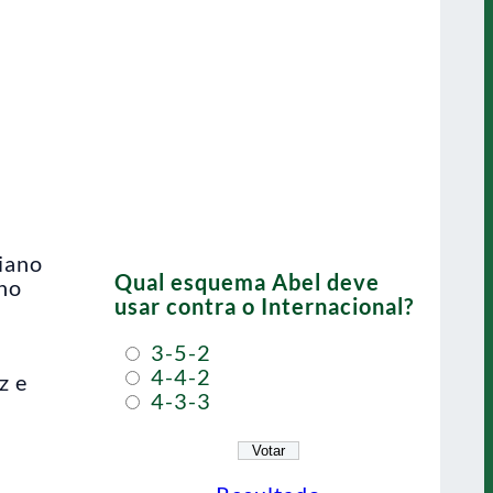
riano
Qual esquema Abel deve
 no
usar contra o Internacional?
3-5-2
4-4-2
z e
4-3-3