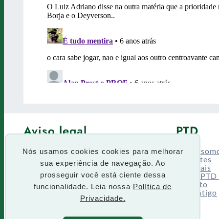
Aviso legal
PTD
Política de Privacidade
Fórum
Termos de uso
Quem som
Nós usamos cookies cookies para melhorar
Enquetes
sua experiência de navegação. Ao
Especiais
Siga o PTD
prosseguir você está ciente dessa
Contato
funcionalidade. Leia nossa
Política de
Site antigo
Privacidade.