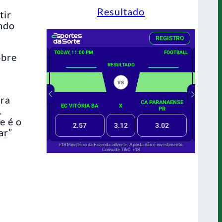
Resultado
tir
endo
obre
ara
.
e é o
ar”