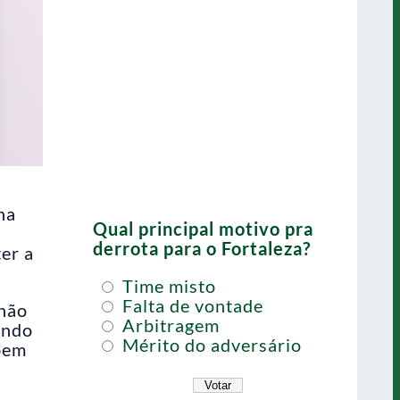
ha
Qual principal motivo pra
derrota para o Fortaleza?
er a
Time misto
Falta de vontade
 não
Arbitragem
undo
Mérito do adversário
 bem