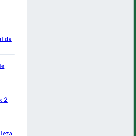
al da
de
x 2
aleza