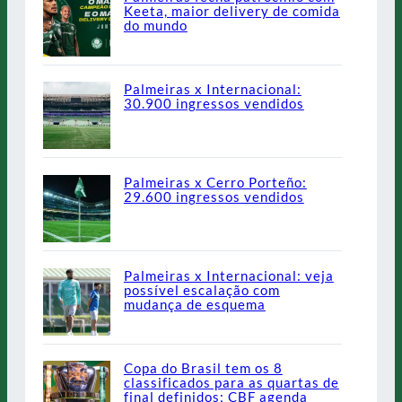
Keeta, maior delivery de comida
do mundo
Palmeiras x Internacional:
30.900 ingressos vendidos
Palmeiras x Cerro Porteño:
29.600 ingressos vendidos
Palmeiras x Internacional: veja
possível escalação com
mudança de esquema
Copa do Brasil tem os 8
classificados para as quartas de
final definidos; CBF agenda