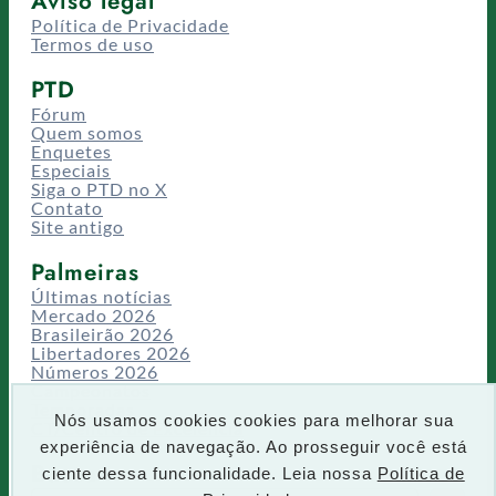
Aviso legal
Política de Privacidade
Termos de uso
PTD
Fórum
Quem somos
Enquetes
Especiais
Siga o PTD no X
Contato
Site antigo
Palmeiras
Últimas notícias
Mercado 2026
Brasileirão 2026
Libertadores 2026
Números 2026
Campeonatos
Temporadas
Nós usamos cookies cookies para melhorar sua
CT/Centro de Excelência
experiência de navegação. Ao prosseguir você está
Busca
ciente dessa funcionalidade. Leia nossa
Política de