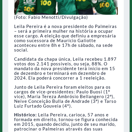
(Foto: Fabio Menotti/Divulgação)
Leila Pereira é a nova presidente do Palmeiras
– será a primeira mulher na história a ocupar
esse cargo. A eleição que definiu a empresária
como sucessora de Maurício Galiotte
aconteceu entre 8h e 17h de sábado, na sede
social.
Candidata da chapa única, Leila recebeu 1.897
votos dos 2.141 possíveis, ou seja, 88%. O
mandato da nova presidente terá início em 15
de dezembro e terminará em dezembro de
2024. Ela poderá concorrer a 1 reeleição.
Junto de Leila Pereira foram eleitos para os
cargos de vice-presidentes: Paulo Buosi (1º
vice), Maria Tereza Ambrósio Bellangero (2ª),
Neive Conceição Bulla de Andrade (3ª) e Tarso
Luiz Furtado Gouveia (4º).
Histórico:
Leila Pereira, carioca, 57 anos e
formada em direito, tornou-se figura conhecida
em 2015, quando decidiu, junto de seu marido,
patrocinar o Palmeiras através das suas