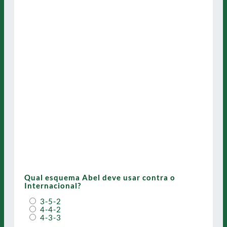
Qual esquema Abel deve usar contra o
Internacional?
3-5-2
4-4-2
4-3-3