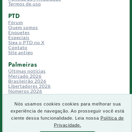
Termos de uso
PTD
Fórum
Quem somos
Enquetes
Especiais
Siga o PTD no X
Contato
Site antigo
Palmeiras
Últimas notícias
Mercado 2026
Brasileirão 2026
Libertadores 2026
Números 2026
Campeonatos
Temporadas
Nós usamos cookies cookies para melhorar sua
CT/Centro de Excelência
experiência de navegação. Ao prosseguir você está
Busca
ciente dessa funcionalidade. Leia nossa
Política de
P
Privacidade.
IR
e