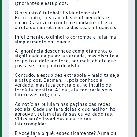
ignorantes e estúpidos.
O assunto é futebol? Evidentemente!
Entretanto, tais camadas usufruem deste
nicho: Caso você não tome cuidado sofrerá
direta ou indiretamente das suas influências.
Infelizmente, o dinheiro corrompe e falar mal
simplesmente enriquece.
A ignorância desconhece completamente o
significado da palavra verdade, mas discute a
respeito e defende tese, por mais abjeto que
possa ser seu ponto de vista.
Contudo, a estupidez extrapola – maldita seja
a estupidez, Batman! –, pois conhece a
verdade, mas luta contra ela, no intuito de
torná-la mentira. Afinal, ela contraria seus
interesses originais.
As notícias pululam nas páginas das redes
sociais. Cada um fará delas o que melhor lhe
aprouver, sejam elas falsas ou verdadeiras.
Vidas serão invadidas e carreiras
interrompidas.
E você fará o quê, especificamente? Arma ou