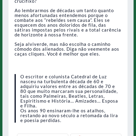
crucifixo?
Ao lembrarmos de décadas um tanto quanto
menos afortunadas entendemos porque o
combate aos “rebeldes sem causa”. Eles se
esquecem dos anos doloridos de fila, das
sátiras impostas pelos rivais e a total carência
de horizonte à nossa frente.
Seja alviverde, mas não escolha o caminho
cômodo dos alienados. Diga não veemente aos
caças cliques. Você é melhor que eles.
O escritor e colunista Catedral de Luz
nasceu na turbulenta década de 60 e
adquiriu valores entre as décadas de 70 e
80 que muito marcaram sua personalidade,
tais como Palmeiras, Beatles, Letras,
Espiritismo e História… Amizades… Esposa
e Filha.
Os anos 90 ensinaram-lhe os atalhos,
restando ao novo século a retomada da lira
e poesia perdidas.