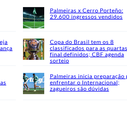
Palmeiras x Cerro Porteño:
29.600 ingressos vendidos
eja
Copa do Brasil tem os 8
dança
classificados para as quarta
final definidos; CBF agenda
sorteio
Palmeiras inicia preparação 
mas
enfrentar o Internacional;
zagueiros são dúvidas