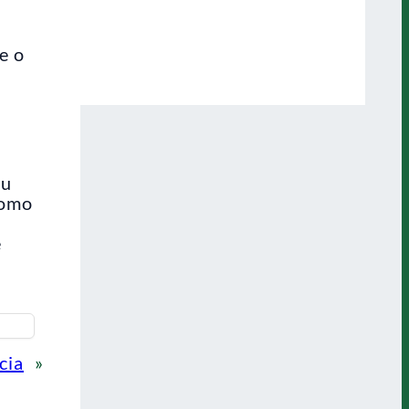
e o
iu
como
e
cia
»