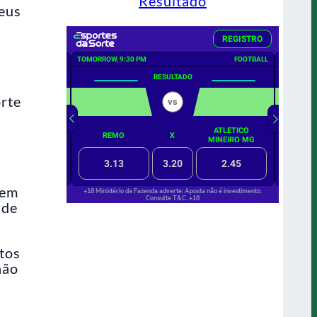
Resultado
meus
rte
 em
 de
tos
não