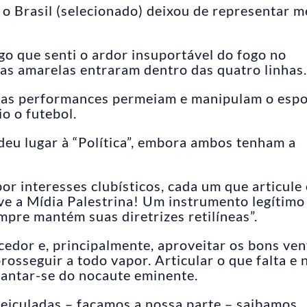
 o Brasil (selecionado) deixou de representar 
o que senti o ardor insuportável do fogo no
s amarelas entraram dentro das quatro linhas.
adas performances permeiam e manipulam o espo
io o futebol.
 deu lugar à “Política”, embora ambos tenham a
 por interesses clubísticos, cada um que articule
ve a Mídia Palestrina! Um instrumento legítimo
pre mantém suas diretrizes retilíneas”.
cedor e, principalmente, aproveitar os bons ven
rosseguir a todo vapor. Articular o que falta e 
vantar-se do nocaute eminente.
eiculadas – façamos a nossa parte – saibamos