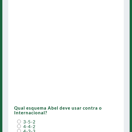
Qual esquema Abel deve usar contra o
Internacional?
3-5-2
4-4-2
4-3-3